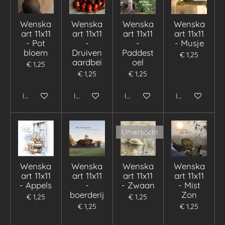
Wenska
Wenska
Wenska
Wenska
art 11x11
art 11x11
art 11x11
art 11x11
- Pot
-
-
- Musje
bloem
Druiven
Paddest
€ 1,25
aardbei
oel
€ 1,25
€ 1,25
€ 1,25
In winkelwagen
In winkelwagen
In winkelwagen
In winkelwage
Uitverkocht
Wenska
Wenska
Wenska
Wenska
art 11x11
art 11x11
art 11x11
art 11x11
- Appels
-
- Zwaan
- Mist
boerderij
Zon
€ 1,25
€ 1,25
€ 1,25
€ 1,25