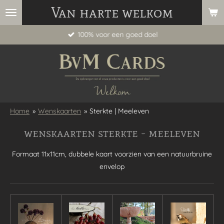
Van harte welkom
Ga
direct
100% voor een goed doel
naar
de
hoofdinhoud
Home
»
Wenskaarten
»
Sterkte | Meeleven
wenskaarten sterkte - meeleven
Formaat 11x11cm, dubbele kaart voorzien van een natuurbruine
envelop