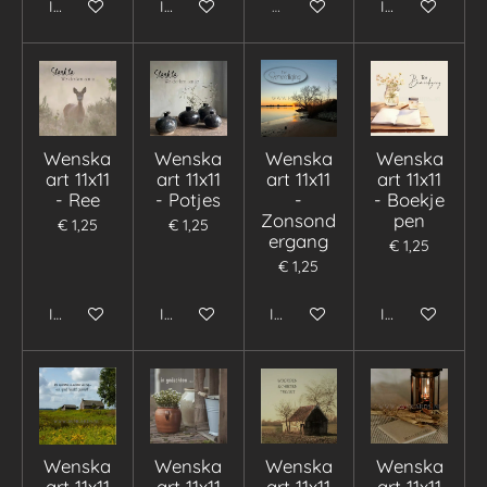
In winkelwagen
In winkelwagen
Uitverkocht
In winkelwage
Wenska
Wenska
Wenska
Wenska
art 11x11
art 11x11
art 11x11
art 11x11
- Ree
- Potjes
-
- Boekje
Zonsond
pen
€ 1,25
€ 1,25
ergang
€ 1,25
€ 1,25
In winkelwagen
In winkelwagen
In winkelwagen
In winkelwage
Wenska
Wenska
Wenska
Wenska
art 11x11
art 11x11
art 11x11
art 11x11