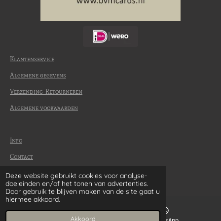
Klantenservice
Algemene gegevens
Verzending-Retourneren
Algemene voorwaarden
Info
Contact
Betaalmethode
Deze website gebruikt cookies voor analyse-
© 2022-2026 | BvM Cards
doeleinden en/of het tonen van advertenties.
Door gebruik te blijven maken van de site gaat u
hiermee akkoord.
Akkoord
E-mailadres
WhatsApp