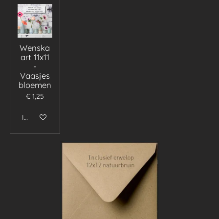
Wenska
art 11x11
-
Vaasjes
bloemen
€ 1,25
In winkelwagen