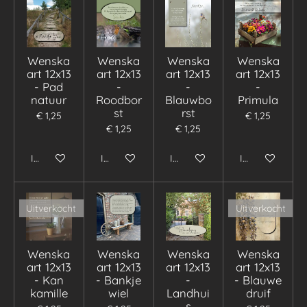
Wenska
Wenska
Wenska
Wenska
art 12x13
art 12x13
art 12x13
art 12x13
- Pad
-
-
-
natuur
Roodbor
Blauwbo
Primula
st
rst
€ 1,25
€ 1,25
€ 1,25
€ 1,25
In winkelwagen
In winkelwagen
In winkelwagen
In winkelwage
Uitverkocht
Uitverkocht
Wenska
Wenska
Wenska
Wenska
art 12x13
art 12x13
art 12x13
art 12x13
- Kan
- Bankje
-
- Blauwe
kamille
wiel
Landhui
druif
s