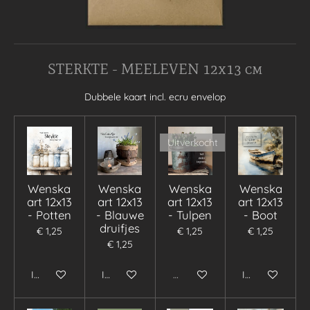
STERKTE - MEELEVEN 12x13 cm
Dubbele kaart incl. ecru envelop
Uitverkocht
Wenska
Wenska
Wenska
Wenska
art 12x13
art 12x13
art 12x13
art 12x13
- Potten
- Blauwe
- Tulpen
- Boot
druifjes
€ 1,25
€ 1,25
€ 1,25
€ 1,25
In winkelwagen
In winkelwagen
Uitverkocht
In winkelwage