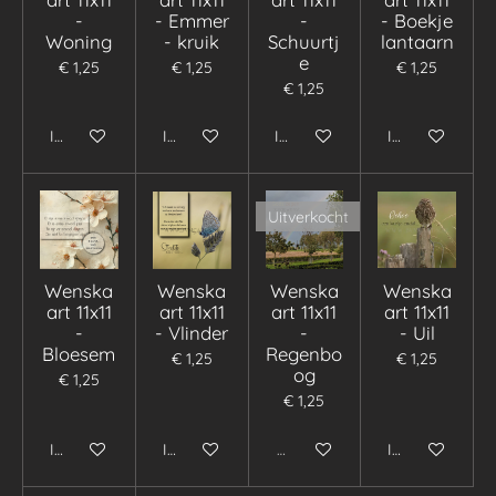
-
- Emmer
-
- Boekje
Woning
- kruik
Schuurtj
lantaarn
e
€ 1,25
€ 1,25
€ 1,25
€ 1,25
In winkelwagen
In winkelwagen
In winkelwagen
In winkelwage
Uitverkocht
Wenska
Wenska
Wenska
Wenska
art 11x11
art 11x11
art 11x11
art 11x11
-
- Vlinder
-
- Uil
Bloesem
Regenbo
€ 1,25
€ 1,25
og
€ 1,25
€ 1,25
In winkelwagen
In winkelwagen
Uitverkocht
In winkelwage