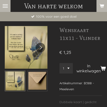
Van harte welkom
Ga
direct
100% voor een goed doel
naar
de
Wenskaart
hoofdinhoud
11x11 - Vlinder
€ 1,25
In
winkelwagen
Artikelnummer:
B388 -
Meeleven
Dubbele kaart | gedicht