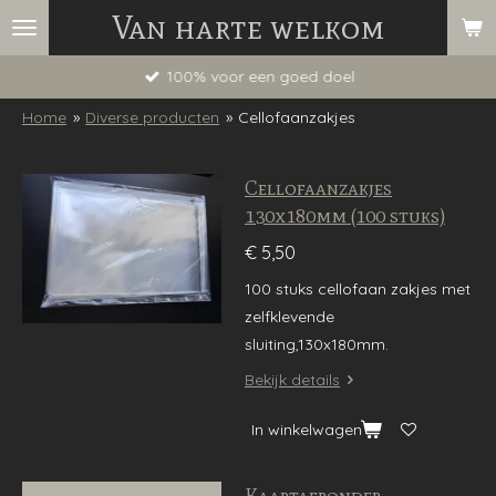
Van harte welkom
Ga
direct
100% voor een goed doel
naar
de
Home
»
Diverse producten
»
Cellofaanzakjes
hoofdinhoud
Cellofaanzakjes
130x180mm (100 stuks)
€ 5,50
100 stuks cellofaan zakjes met
zelfklevende
sluiting,130x180mm.
Bekijk details
In winkelwagen
Kaartafronder