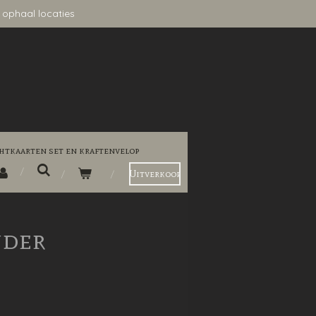
 ophaal locaties
htkaarten set en kraftenvelop
Uitverkoop
nder