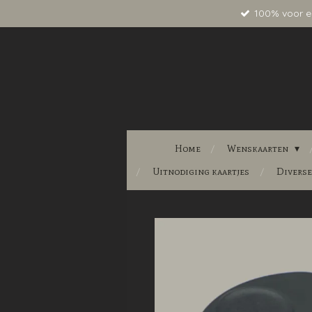
100% voor e
Ga
direct
naar
de
hoofdinhoud
Home
Wenskaarten
Uitnodiging kaartjes
Divers