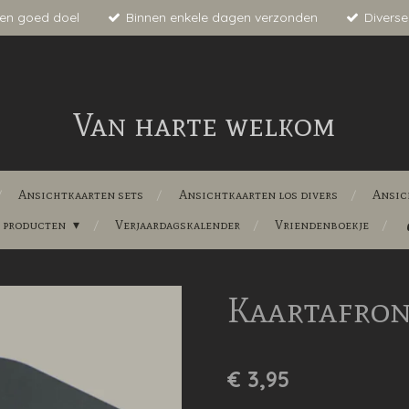
en goed doel
Binnen enkele dagen verzonden
Diverse
Van harte welkom
Ansichtkaarten sets
Ansichtkaarten los divers
Ansic
e producten
Verjaardagskalender
Vriendenboekje
Kaartafro
€ 3,95