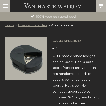
Van harte welkom
Ga
direct
100% voor een goed doel
naar
de
Home
»
Diverse producten
»
Kaartafronder
hoofdinhoud
Kaartafronder
€ 3,95
Wilt u mooie ronde hoekjes
aan de kaart? Dan is deze
kaartafronder iets voor u! In
een handomdraai heb je
opeens een ander soort
kaartje. Het is een klein
compact apparaatje van
ongeveer 5x5 cm, heel handig
om in huis te hebben!