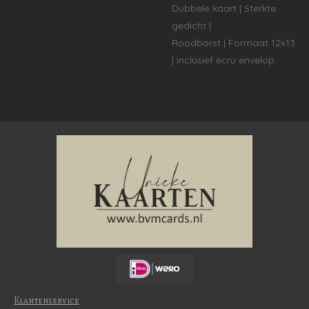
Dubbele kaart | Sterkte
gedicht |
Roodborst
|
Formaat 12x13
| inclusief ecru envelop.
Klantenservice