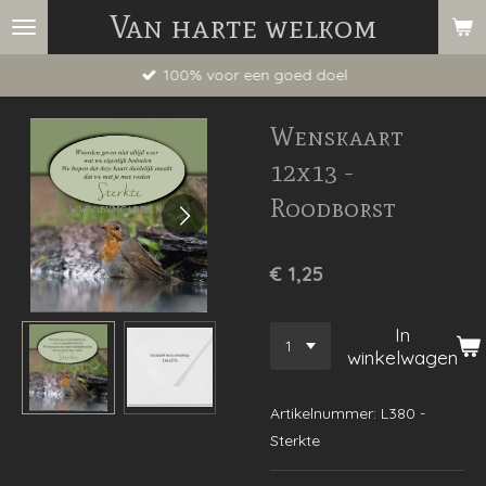
Van harte welkom
Ga
direct
100% voor een goed doel
naar
de
Wenskaart
hoofdinhoud
12x13 -
Roodborst
€ 1,25
In
winkelwagen
Artikelnummer:
L380 -
Sterkte