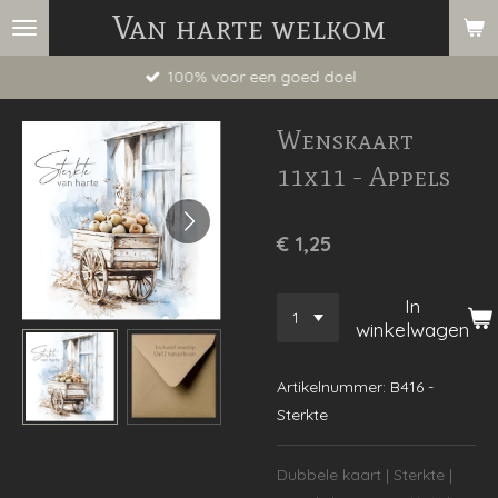
Van harte welkom
Ga
direct
100% voor een goed doel
naar
de
Wenskaart
hoofdinhoud
11x11 - Appels
€ 1,25
In
winkelwagen
Artikelnummer:
B416 -
Sterkte
Dubbele kaart | Sterkte |