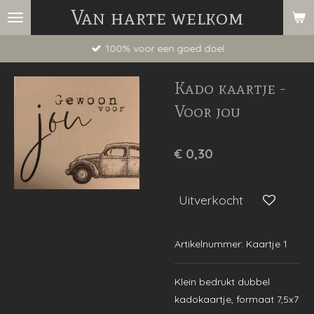
Van harte welkom
Ga
direct
100% voor een goed doel
naar
de
Kado kaartje -
hoofdinhoud
Voor jou
€ 0,30
Uitverkocht
Artikelnummer:
Kaartje 1
Klein bedrukt dubbel
kadokaartje, formaat 7,5x7