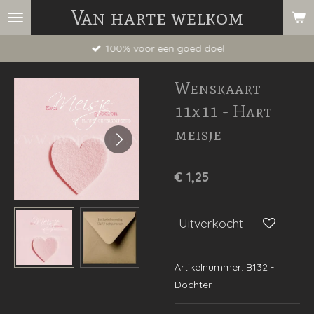
Van harte welkom
Ga
direct
100% voor een goed doel
naar
de
Wenskaart
hoofdinhoud
11x11 - Hart
meisje
€ 1,25
Uitverkocht
Artikelnummer:
B132 -
Dochter