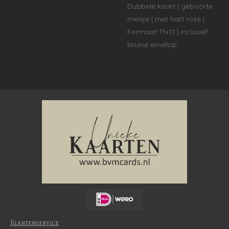
Dubbele kaart | geboorte
meisje | met hart roze |
Formaat 11x11 | inclusief
bruine envelop.
Klantenservice