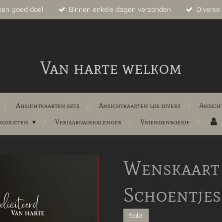
een goed doel
Binnen enkele dagen verzonden
Diverse 
Van harte welkom
Ansichtkaarten sets
Ansichtkaarten los divers
Ansich
producten
Verjaardagskalender
Vriendenboekje
Wenskaart 
Schoentjes
Sale!