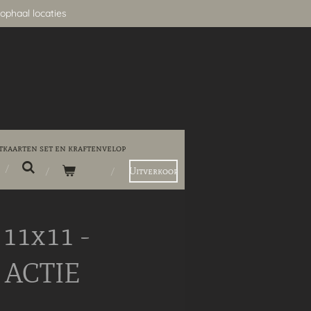
ophaal locaties
tkaarten set en kraftenvelop
Uitverkoop
11x11 -
 ACTIE