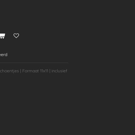
eerd
choentjes | Formaat 11x11 | inclusief