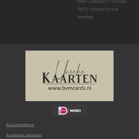
tekst | zeilboot | Formaat
11x11 | inclusief bruine
envelop.
Klantenservice
Algemene gegevens