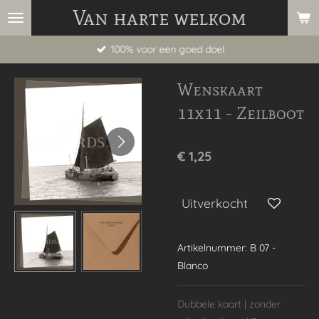
Van harte welkom
Ga
direct
100% voor een goed doel
naar
de
Wenskaart
hoofdinhoud
11x11 - Zeilboot
€ 1,25
Uitverkocht
Artikelnummer:
B 07 -
Blanco
Dubbele kaart | zonder