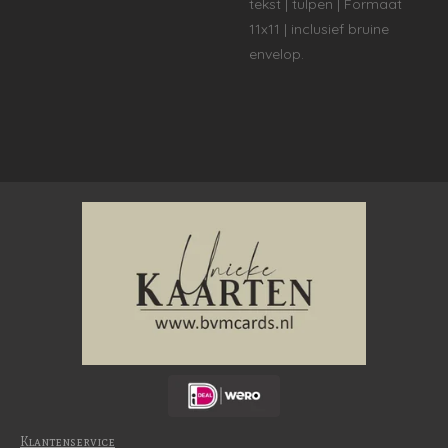
tekst | tulpen | Formaat
11x11 | inclusief bruine
envelop.
Klantenservice