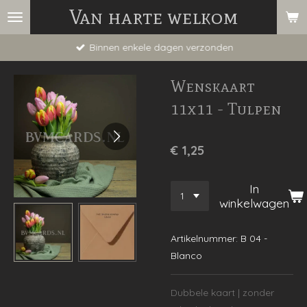
Van harte welkom
Ga
direct
Binnen enkele dagen verzonden
naar
de
Wenskaart
hoofdinhoud
11x11 - Tulpen
€ 1,25
In
winkelwagen
Artikelnummer:
B 04 -
Blanco
Dubbele kaart | zonder