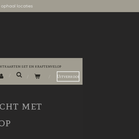
 ophaal locaties
htkaarten set en kraftenvelop
Uitverkoop
icht met
op