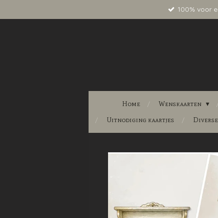
100% voor e
Ga
direct
naar
de
hoofdinhoud
Home
Wenskaarten
Uitnodiging kaartjes
Divers