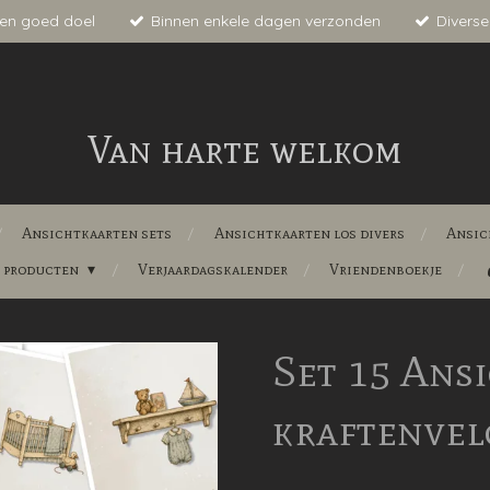
en goed doel
Binnen enkele dagen verzonden
Diverse
Van harte welkom
Ansichtkaarten sets
Ansichtkaarten los divers
Ansic
e producten
Verjaardagskalender
Vriendenboekje
Set 15 Ans
kraftenvel