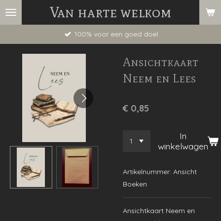
Van harte welkom
Ga
direct
100% voor een goed doel
naar
de
Ansichtkaart
hoofdinhoud
Neem en Lees
€ 0,85
In
winkelwagen
Artikelnummer:
Ansicht
Boeken
Ansichtkaart Neem en