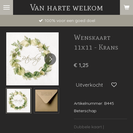
Van harte welkom
Ga
direct
100% voor een goed doel
naar
de
Wenskaart
hoofdinhoud
11x11 - Krans
€ 1,25
Uitverkocht
Artikelnummer:
B445
Beterschap
Dubbele kaart |