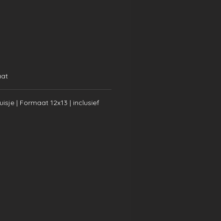
aat
isje | Formaat 12x13 | inclusief