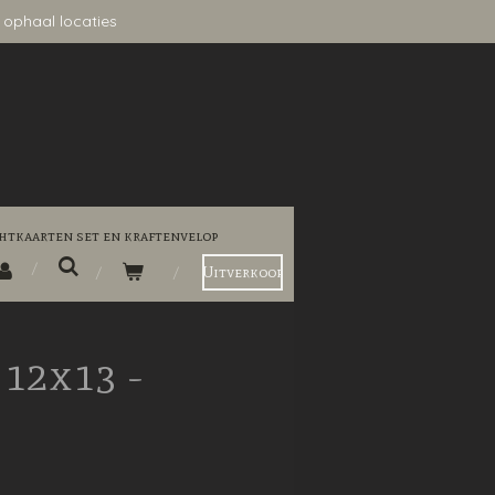
 ophaal locaties
htkaarten set en kraftenvelop
Uitverkoop
12x13 -