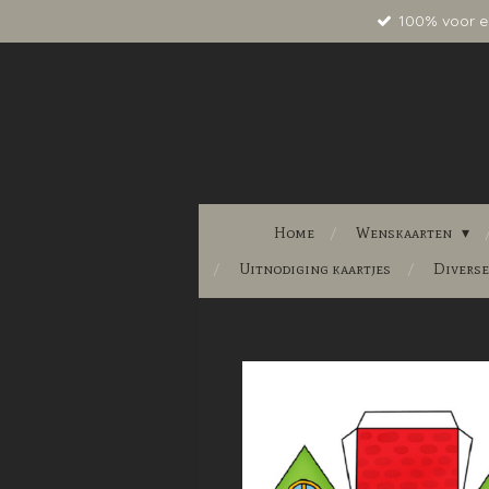
100% voor e
Ga
direct
naar
de
hoofdinhoud
Home
Wenskaarten
Uitnodiging kaartjes
Divers