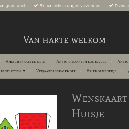
en goed doel
Binnen enkele dagen verzonden
Diverse
Van harte welkom
Ansichtkaarten sets
Ansichtkaarten los divers
Ansic
e producten
Verjaardagskalender
Vriendenboekje
Wenskaart 
Huisje