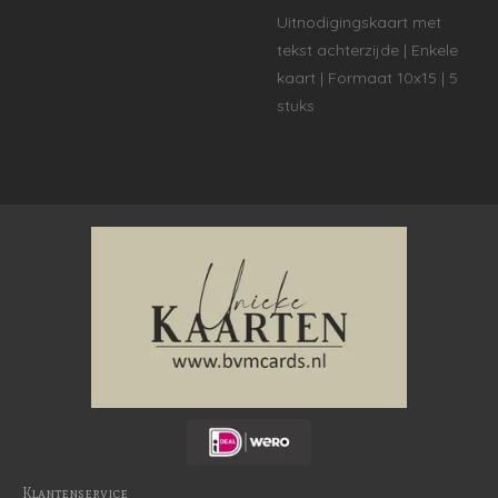
Uitnodigingskaart met
tekst achterzijde | Enkele
kaart | Formaat 10x15 | 5
stuks
Klantenservice