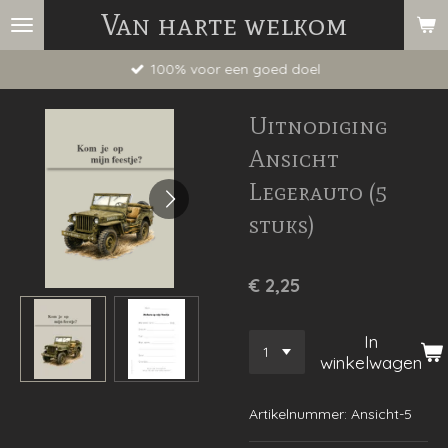
Van harte welkom
Ga
direct
100% voor een goed doel
naar
de
Uitnodiging
hoofdinhoud
Ansicht
Legerauto (5
stuks)
€ 2,25
In
winkelwagen
Artikelnummer:
Ansicht-5