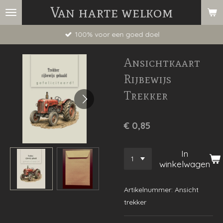
Van harte welkom
Ga
direct
100% voor een goed doel
naar
de
Ansichtkaart
hoofdinhoud
Rijbewijs
Trekker
€ 0,85
In
winkelwagen
Artikelnummer:
Ansicht
trekker