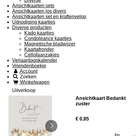
Diverse
Ansichtkaarten sets
Ansichtkaarten los divers
Ansichtkaarten set en kraftenvelop
Uitnodiging kaartjes
Diverse producten
Kado kaartjes
Condoleance kaartjes
Magnetische bladwijzer
Kaartafronder
Cellofaanzakjes
Verjaardagskalender
Vriendenboekje
Account
Zoeken
Winkelwagen
Uitverkoop
Ansichtkaart Bedankt
zuster
€ 0,85
In