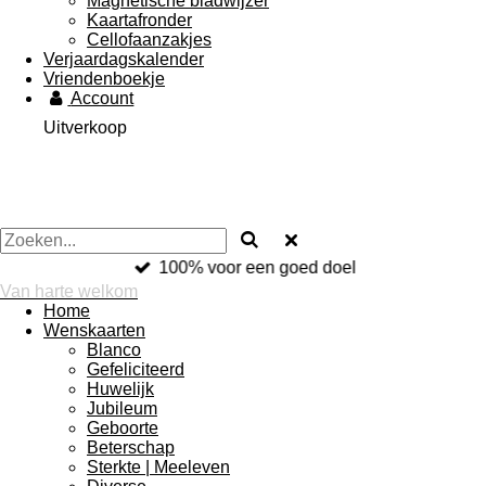
Magnetische bladwijzer
Kaartafronder
Cellofaanzakjes
Verjaardagskalender
Vriendenboekje
Account
Uitverkoop
100% voor een goed doel
Van harte welkom
Home
Wenskaarten
Blanco
Gefeliciteerd
Huwelijk
Jubileum
Geboorte
Beterschap
Sterkte | Meeleven