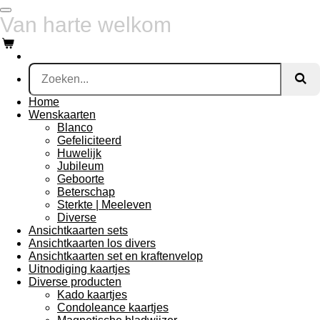
Ga
Van harte welkom
direct
naar
de
hoofdinhoud
Home
Wenskaarten
Blanco
Gefeliciteerd
Huwelijk
Jubileum
Geboorte
Beterschap
Sterkte | Meeleven
Diverse
Ansichtkaarten sets
Ansichtkaarten los divers
Ansichtkaarten set en kraftenvelop
Uitnodiging kaartjes
Diverse producten
Kado kaartjes
Condoleance kaartjes