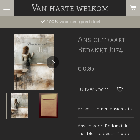
Van harte welkom
Ga
direct
100% voor een goed doel
naar
de
Ansichtkaart
hoofdinhoud
Bedankt Juf4
€ 0,85
Uitverkocht
Artikelnummer:
Ansicht010
Ansichtkaart Bedankt Juf
met blanco beschrijfbare