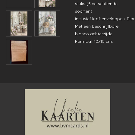
stuks (5 verschillende
soorten)
inclusief
kraftenveloppen.
Bla
Met een beschrijfbare
blanco achterzijde.
Formaat 10x15 cm.