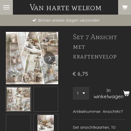
Van harte welkom
Ga
direct
Binnen enkele dagen verzonden
naar
de
Set 7 Ansicht
hoofdinhoud
met
kraftenvelop
€ 6,75
In
winkelwagen
Artikelnummer:
AnsichtKr7
Set ansichtkaarten, 10