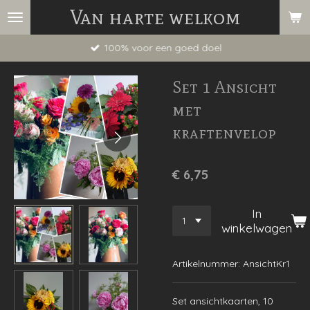
Van harte welkom
Ga
direct
100% voor een goed doel
naar
de
Set 1 Ansicht
hoofdinhoud
met
kraftenvelop
€ 6,75
In
winkelwagen
Artikelnummer:
AnsichtKr1
Set ansichtkaarten, 10