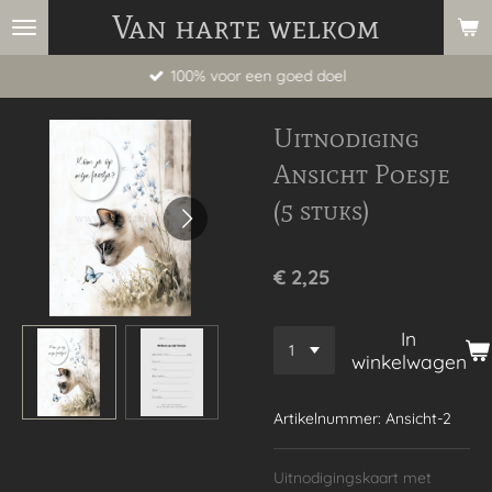
Van harte welkom
Ga
direct
100% voor een goed doel
naar
de
Uitnodiging
hoofdinhoud
Ansicht Poesje
(5 stuks)
€ 2,25
In
winkelwagen
Artikelnummer:
Ansicht-2
Uitnodigingskaart met