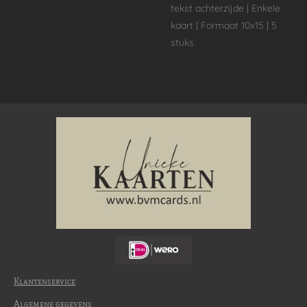
tekst achterzijde | Enkele
kaart | Formaat 10x15 | 5
stuks
Klantenservice
Algemene gegevens