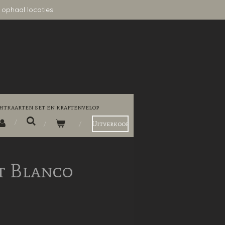
 ophaal locaties
htkaarten set en kraftenvelop
Uitverkoop
t Blanco