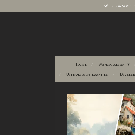
100% voor e
Ga
direct
naar
de
hoofdinhoud
Home
Wenskaarten
Uitnodiging kaartjes
Divers