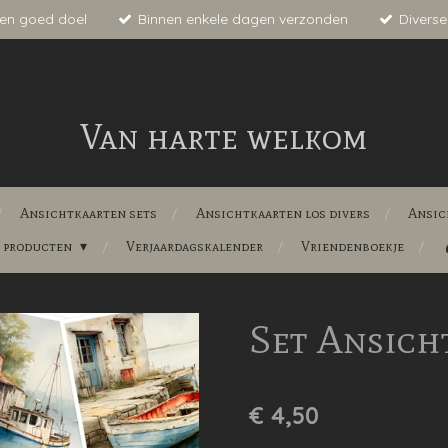
en goed doel
Binnen enkele dagen verzonden
Diverse
Van harte welkom
Ansichtkaarten sets
Ansichtkaarten los divers
Ansic
e producten
Verjaardagskalender
Vriendenboekje
Set Ansich
€ 4,50