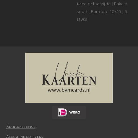
tekst achterzijde | Enkele
kaart | Formaat 10x15 | 5
stuks
Klantenservice
Algemene gegevens