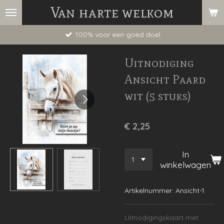
Van harte welkom
Ga
direct
100% voor een goed doel
naar
de
Uitnodiging
hoofdinhoud
Ansicht Paard
wit (5 stuks)
€ 2,25
In
winkelwagen
Artikelnummer:
Ansicht-1
Uitnodigingskaart met