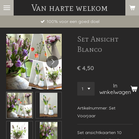
Van harte welkom
Ga
direct
100% voor een goed doel
naar
de
Set Ansicht
hoofdinhoud
Blanco
€ 4,50
In
winkelwagen
Artikelnummer:
Set
Voorjaar
Set ansichtkaarten 10