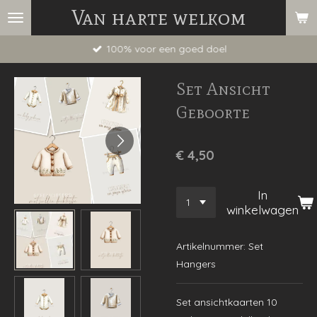
Van harte welkom
Ga
direct
100% voor een goed doel
naar
de
Set Ansicht
hoofdinhoud
Geboorte
€ 4,50
In
winkelwagen
Artikelnummer:
Set
Hangers
Set ansichtkaarten 10