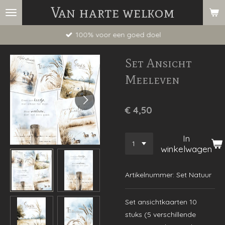
Van harte welkom
Ga
direct
100% voor een goed doel
naar
de
Set Ansicht
hoofdinhoud
Meeleven
€ 4,50
In
winkelwagen
Artikelnummer:
Set Natuur
Set ansichtkaarten 10
stuks (5 verschillende