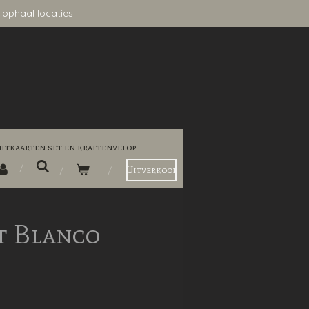
 ophaal locaties
htkaarten set en kraftenvelop
Uitverkoop
t Blanco