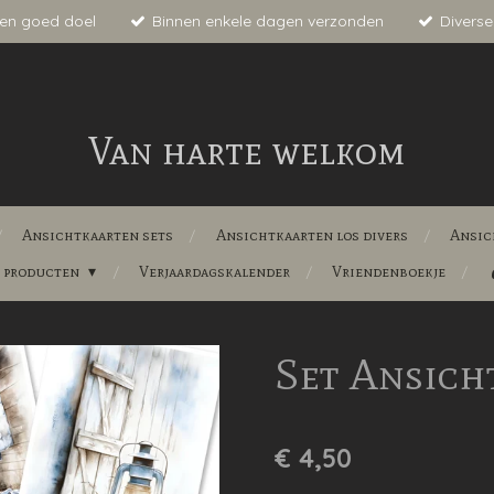
en goed doel
Binnen enkele dagen verzonden
Diverse
Van harte welkom
Ansichtkaarten sets
Ansichtkaarten los divers
Ansic
e producten
Verjaardagskalender
Vriendenboekje
Set Ansich
€ 4,50