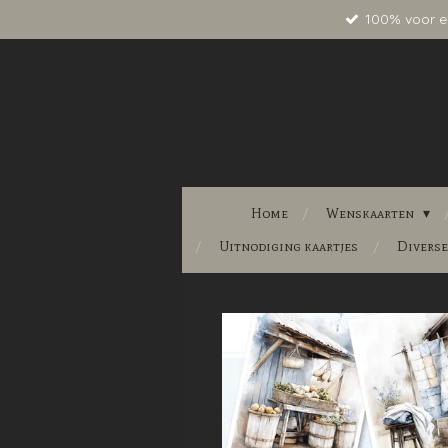
100% voor e
Ga
direct
naar
de
hoofdinhoud
Home
Wenskaarten
Uitnodiging kaartjes
Divers