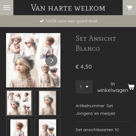
Van harte welkom
Ga
direct
100% voor een goed doel
naar
de
Set Ansicht
hoofdinhoud
Blanco
€ 4,50
In
winkelwagen
Artikelnummer:
Set
Jongens en meisjes
Set ansichtkaarten 10