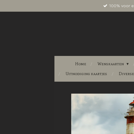
100% voor e
Ga
direct
naar
de
hoofdinhoud
Home
Wenskaarten
Uitnodiging kaartjes
Divers