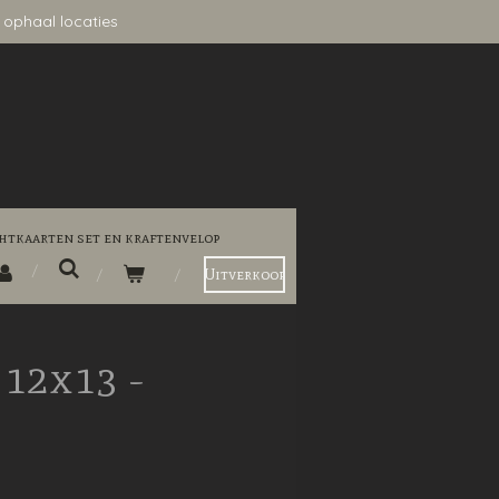
 ophaal locaties
htkaarten set en kraftenvelop
Uitverkoop
12x13 -