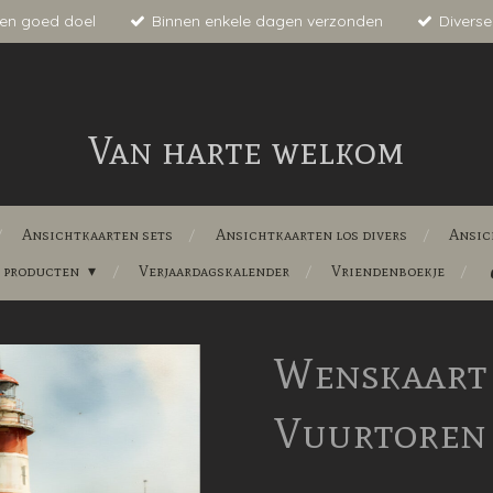
en goed doel
Binnen enkele dagen verzonden
Diverse
Van harte welkom
Ansichtkaarten sets
Ansichtkaarten los divers
Ansic
e producten
Verjaardagskalender
Vriendenboekje
Wenskaart 
Vuurtoren