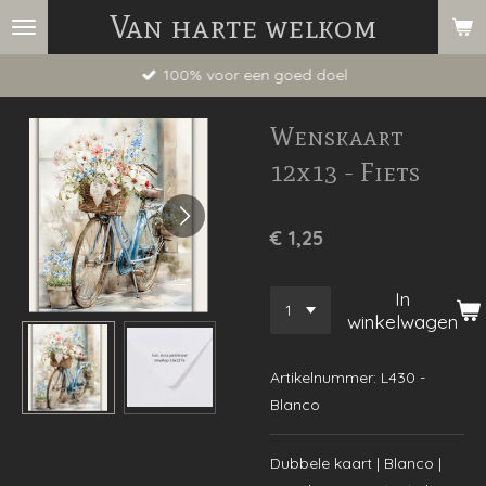
Van harte welkom
Ga
direct
100% voor een goed doel
naar
de
Wenskaart
hoofdinhoud
12x13 - Fiets
€ 1,25
In
winkelwagen
Artikelnummer:
L430 -
Blanco
Dubbele kaart | Blanco |