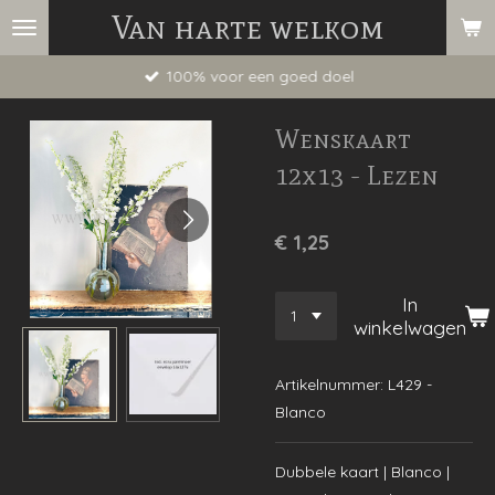
Van harte welkom
Ga
direct
100% voor een goed doel
naar
de
Wenskaart
hoofdinhoud
12x13 - Lezen
€ 1,25
In
winkelwagen
Artikelnummer:
L429 -
Blanco
Dubbele kaart | Blanco |