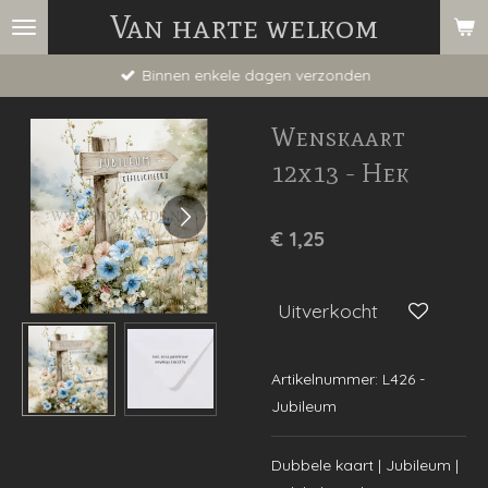
Van harte welkom
Ga
direct
Binnen enkele dagen verzonden
naar
de
Wenskaart
hoofdinhoud
12x13 - Hek
€ 1,25
Uitverkocht
Artikelnummer:
L426 -
Jubileum
Dubbele kaart | Jubileum |