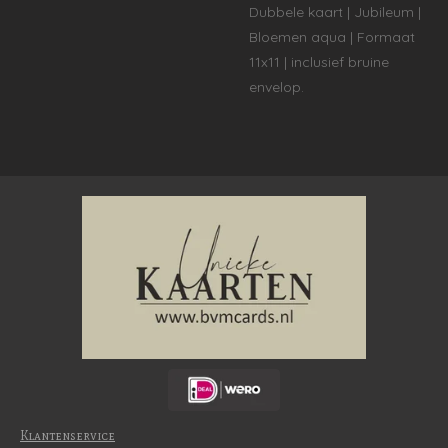
Dubbele kaart | Jubileum |
Bloemen aqua | Formaat
11x11 | inclusief bruine
envelop.
Klantenservice