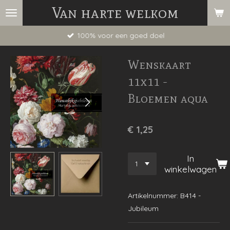
Van harte welkom
Ga
direct
100% voor een goed doel
naar
de
Wenskaart
hoofdinhoud
11x11 -
Bloemen aqua
€ 1,25
In
winkelwagen
Artikelnummer:
B414 -
Jubileum