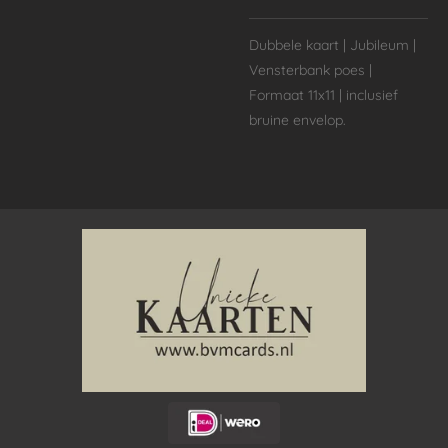
Dubbele kaart | Jubileum |
Vensterbank poes |
Formaat 11x11 | inclusief
bruine envelop.