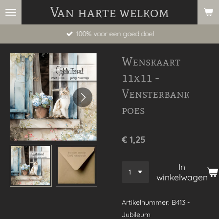
Van harte welkom
Ga
direct
100% voor een goed doel
naar
de
Wenskaart
hoofdinhoud
11x11 -
Vensterbank
poes
€ 1,25
In
winkelwagen
Artikelnummer:
B413 -
Jubileum