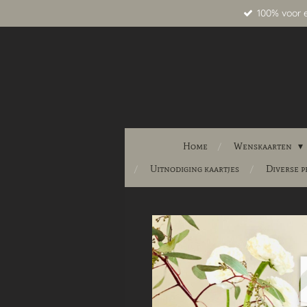
100% voor 
Ga
direct
naar
de
hoofdinhoud
Home
Wenskaarten
Uitnodiging kaartjes
Diverse 