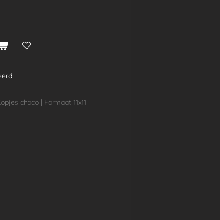
teerd
Kopjes choco | Formaat 11x11 |