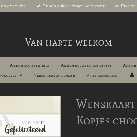
een goed doel
Binnen enkele dagen verzonden
Diverse 
Van harte welkom
Ansichtkaarten sets
Ansichtkaarten los divers
Ansich
producten
Verjaardagskalender
Vriendenboekje
Wenskaart 
Kopjes cho