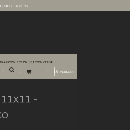
ophaal locaties
tkaarten set en kraftenvelop
Uitverkoop
11x11 -
co