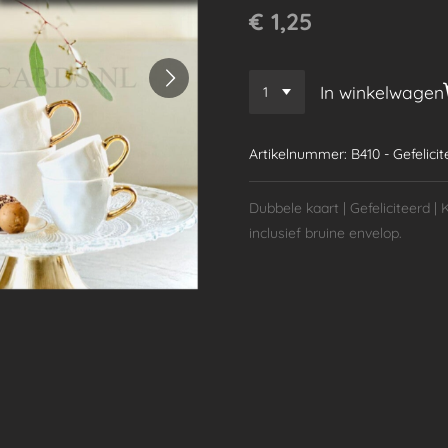
€ 1,25
In winkelwagen
Artikelnummer:
B410 - Gefelici
Dubbele kaart | Gefeliciteerd | 
inclusief bruine envelop.