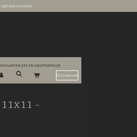
 ophaal locaties
htkaarten set en kraftenvelop
Uitverkoop
11x11 -