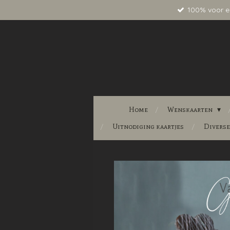
100% voor e
Ga
direct
naar
de
hoofdinhoud
Home
Wenskaarten
Uitnodiging kaartjes
Divers