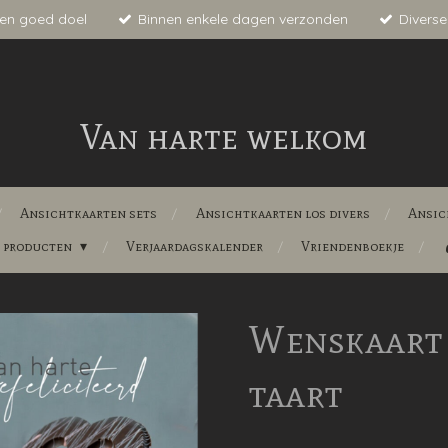
en goed doel
Binnen enkele dagen verzonden
Diverse
Van harte welkom
Ansichtkaarten sets
Ansichtkaarten los divers
Ansic
e producten
Verjaardagskalender
Vriendenboekje
Wenskaart 
taart