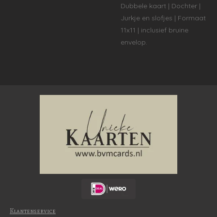
Dubbele kaart | Dochter |
Jurkje en slofjes | Formaat
11x11 | inclusief bruine
envelop.
Klantenservice