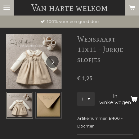
Van harte welkom
Ga
direct
100% voor een goed doel
naar
de
Wenskaart
hoofdinhoud
11x11 - Jurkje
slofjes
€ 1,25
In
winkelwagen
Artikelnummer:
B400 -
Dochter