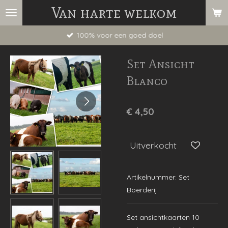
Van harte welkom
Ga
direct
100% voor een goed doel
naar
de
Set Ansicht
hoofdinhoud
Blanco
€ 4,50
Uitverkocht
Artikelnummer:
Set
Boerderij
Set ansichtkaarten 10