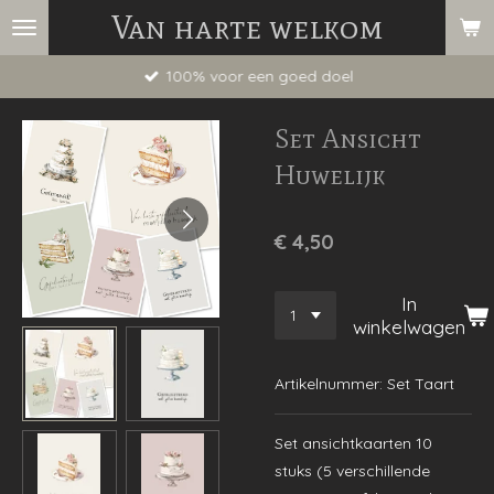
Van harte welkom
Ga
direct
100% voor een goed doel
naar
de
Set Ansicht
hoofdinhoud
Huwelijk
€ 4,50
In
winkelwagen
Artikelnummer:
Set Taart
Set ansichtkaarten 10
stuks (5 verschillende