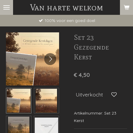
Van harte welkom
Ga
direct
100% voor een goed doel
naar
de
Set 23
hoofdinhoud
Gezegende
Kerst
€ 4,50
Uitverkocht
Artikelnummer:
Set 23
Kerst