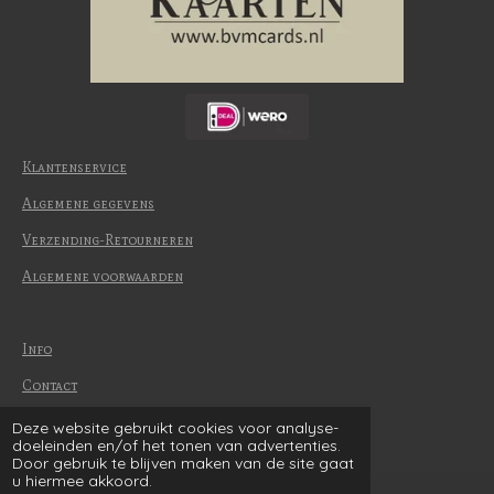
Klantenservice
Algemene gegevens
Verzending-Retourneren
Algemene voorwaarden
Info
Contact
Betaalmethode
Deze website gebruikt cookies voor analyse-
© 2022-2026 | BvM Cards
doeleinden en/of het tonen van advertenties.
Door gebruik te blijven maken van de site gaat
u hiermee akkoord.