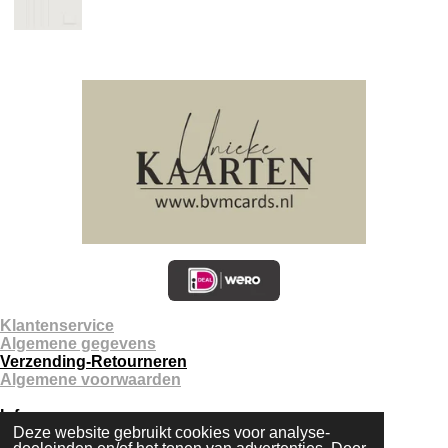
Klantenservice
Algemene gegevens
Verzending-Retourneren
Algemene voorwaarden
Info
Deze website gebruikt cookies voor analyse-
Contact