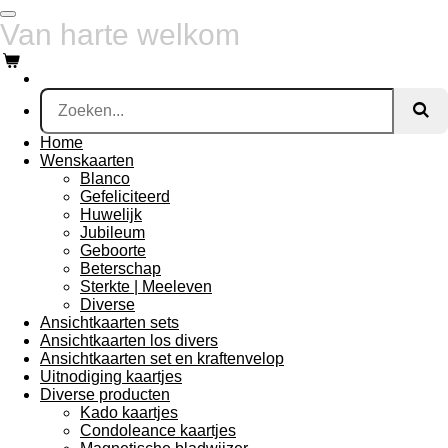
Ga
Van harte welkom
direct
naar
de
hoofdinhoud
Home
Wenskaarten
Blanco
Gefeliciteerd
Huwelijk
Jubileum
Geboorte
Beterschap
Sterkte | Meeleven
Diverse
Ansichtkaarten sets
Ansichtkaarten los divers
Ansichtkaarten set en kraftenvelop
Uitnodiging kaartjes
Diverse producten
Kado kaartjes
Condoleance kaartjes