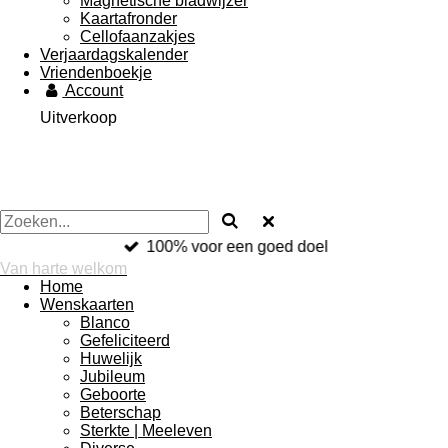
Magnetische bladwijzer
Kaartafronder
Cellofaanzakjes
Verjaardagskalender
Vriendenboekje
Account
Uitverkoop
100% voor een goed doel
Van harte welkom
Home
Wenskaarten
Blanco
Gefeliciteerd
Huwelijk
Jubileum
Geboorte
Beterschap
Sterkte | Meeleven