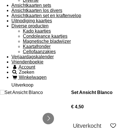
Diverse
Ansichtkaarten sets
Ansichtkaarten los divers
Ansichtkaarten set en kraftenvelop
Uitnodiging kaartjes
Diverse producten
Kado kaartjes
Condoleance kaartjes
Magnetische bladwijzer
Kaartafronder
Cellofaanzakjes
Verjaardagskalender
Vriendenboekje
Account
Zoeken
Winkelwagen
Uitverkoop
Set Ansicht Blanco
€ 4,50
Uitverkocht