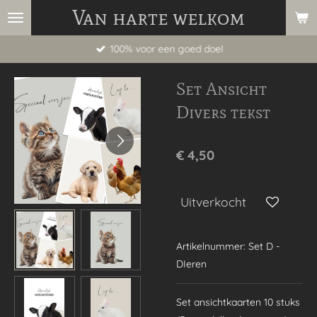
Van harte welkom
Ga
direct
100% voor een goed doel
naar
de
Set Ansicht
hoofdinhoud
Divers tekst
€ 4,50
Uitverkocht
Artikelnummer:
Set D -
DIeren
Set ansichtkaarten 10 stuks