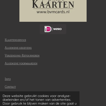
Klantenservice
Algemene gegevens
Verzending-Retourneren
Algemene voorwaarden
Info
Contact
Betaalmethode
Deze website gebruikt cookies voor analyse-
© 2022-2026 | BvM Cards
doeleinden en/of het tonen van advertenties.
Door gebruik te blijven maken van de site gaat u