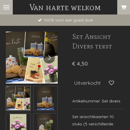
Van harte welkom
Ga
direct
100% voor een goed doel
naar
de
Set Ansicht
hoofdinhoud
Divers tekst
€ 4,50
Uitverkocht
Artikelnummer:
Set divers
Set ansichtkaarten 10
stuks (5 verschillende