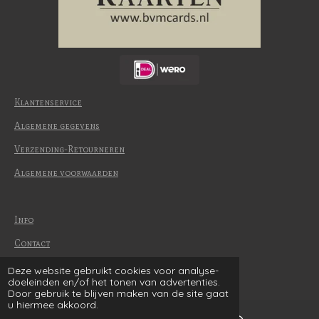
Klantenservice
Algemene gegevens
Verzending-Retourneren
Algemene voorwaarden
Info
Contact
Betaalmethode
Deze website gebruikt cookies voor analyse-
© 2022-2026 | BvM Cards
doeleinden en/of het tonen van advertenties.
Door gebruik te blijven maken van de site gaat
u hiermee akkoord.