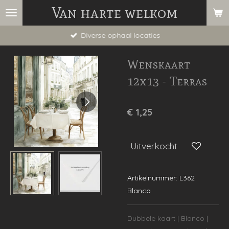
Van harte welkom
Ga
direct
Diverse ophaal locaties
naar
de
Wenskaart
hoofdinhoud
12x13 - Terras
€ 1,25
Uitverkocht
Artikelnummer:
L362
Blanco
Dubbele kaart | Blanco |