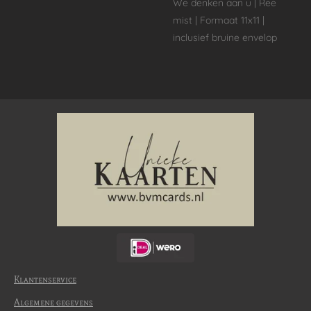
We denken aan u
| Ree
mist
| Formaat 11x11 |
inclusief bruine envelop
Klantenservice
Algemene gegevens