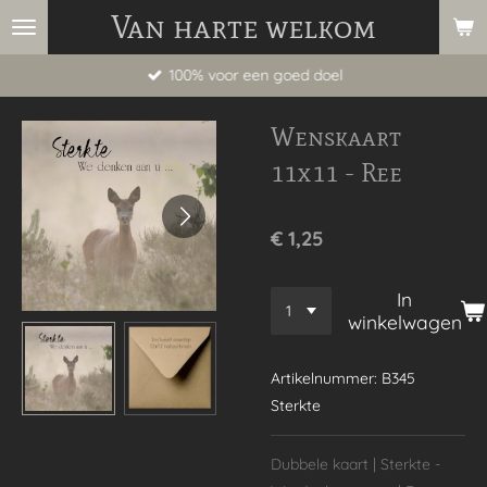
Van harte welkom
Ga
direct
100% voor een goed doel
naar
de
Wenskaart
hoofdinhoud
11x11 - Ree
€ 1,25
In
winkelwagen
Artikelnummer:
B345
Sterkte
Dubbele kaart | Sterkte -