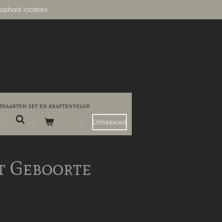
ophaal locaties
tkaarten set en kraftenvelop
Uitverkoop
t Geboorte