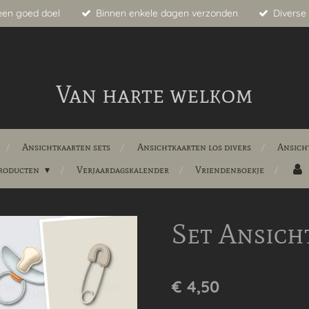
een goed doel
Binnen enkele dagen verzonden
Diverse 
Van harte welkom
Ansichtkaarten sets
Ansichtkaarten los divers
Ansich
producten
Verjaardagskalender
Vriendenboekje
Set Ansich
€ 4,50