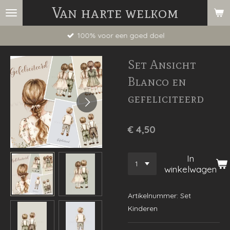
Van harte welkom
Ga
direct
100% voor een goed doel
naar
de
Set Ansicht
hoofdinhoud
Blanco en
gefeliciteerd
€ 4,50
In
winkelwagen
Artikelnummer:
Set
Kinderen