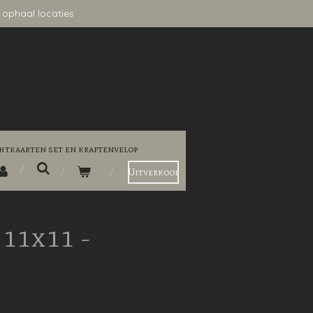
 ophaal locaties
htkaarten set en kraftenvelop
Uitverkoop
11x11 -