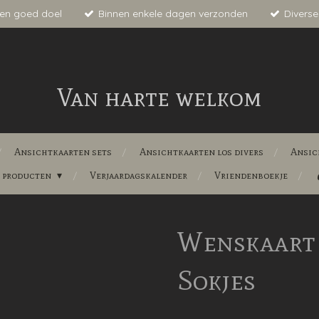
en goed doel
Binnen enkele dagen verzonden
Diverse
Van harte welkom
Ansichtkaarten sets
Ansichtkaarten los divers
Ansic
e producten
Verjaardagskalender
Vriendenboekje
Wenskaart 
Sokjes