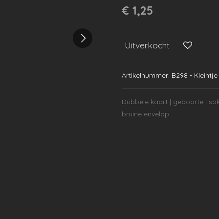
€ 1,25
Uitverkocht
Artikelnummer:
B298 - Kleintje
Dubbele kaart | geboorte
| so
bruine envelop.